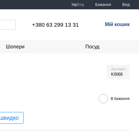
Укр
Eng
Бажання
Вхід
+380 63 299 13 31
Мій кошик
Шопери
Посуд
Артикул
K0068
В бажання
 швидко