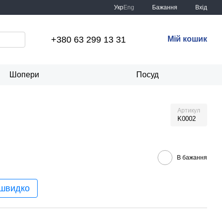
Укр
Eng
Бажання
Вхід
+380 63 299 13 31
Мій кошик
Шопери
Посуд
Артикул
K0002
В бажання
 швидко