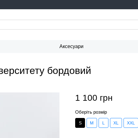
Аксесуари
іверситету бордовий
1 100 грн
Оберіть розмір
S
M
L
XL
XXL