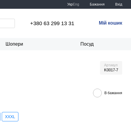
Укр
Eng
Бажання
Вхід
+380 63 299 13 31
Мій кошик
Шопери
Посуд
Артикул
K0017-7
В бажання
XXXL