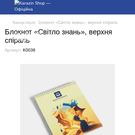
Канцелярія
Блокнот «Світло знань», верхня спіраль
Блокнот «Світло знань», верхня
спіраль
Артикул:
K0038