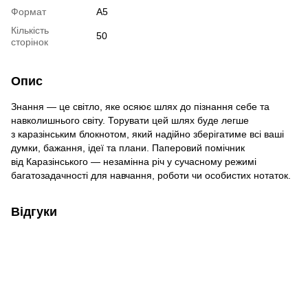
Формат
А5
Кількість
50
сторінок
Опис
Знання — це світло, яке осяює шлях до пізнання себе та
навколишнього світу. Торувати цей шлях буде легше
з каразінським блокнотом, який надійно зберігатиме всі ваші
думки, бажання, ідеї та плани. Паперовий помічник
від Каразінського — незамінна річ у сучасному режимі
багатозадачності для навчання, роботи чи особистих нотаток.
Відгуки